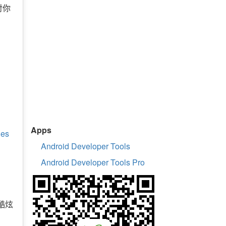
对你
Apps
ies
Android Developer Tools
Android Developer Tools Pro
酷炫