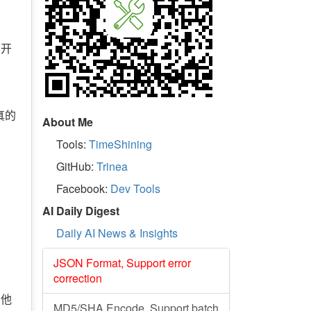
 开
真的
About Me
Tools:
TimeShining
GitHub:
Trinea
Facebook:
Dev Tools
AI Daily Digest
Daily AI News & Insights
。
JSON Format, Support error
correction
看他
MD5/SHA Encode, Support batch