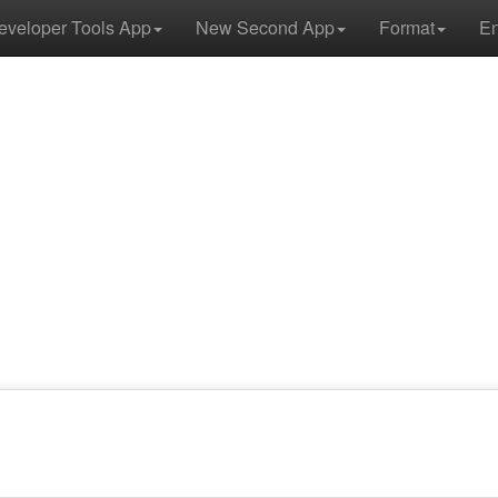
eveloper Tools App
New Second App
Format
E