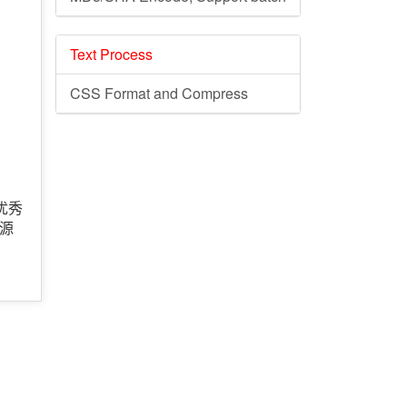
Text Process
CSS Format and Compress
优秀
源